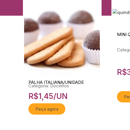
MINI 
Catego
R$
PALHA ITALIANA/UNIDADE
Categoria: Docinhos
R$
1,45
/UN
Pe
Peça agora