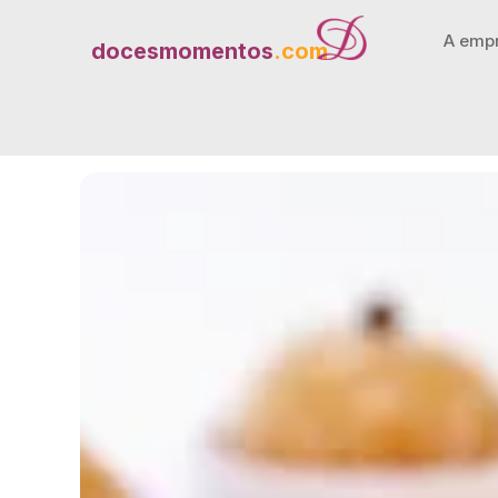
A emp
docesmomentos
.com