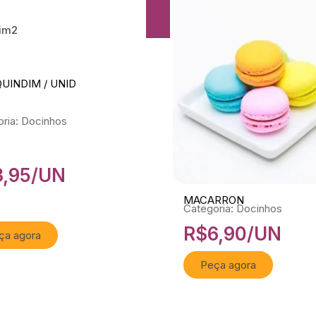
QUINDIM / UNID
ria: Docinhos
3,95
/UN
MACARRON
Categoria: Docinhos
R$
6,90
/UN
ça agora
Peça agora