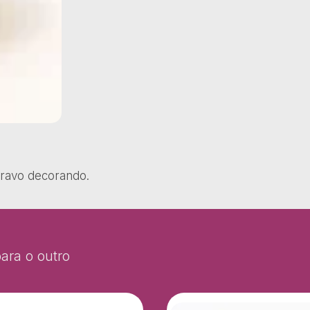
cravo decorando.
ara o outro