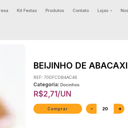
resa
Kit Festas
Produtos
Contato
Lojas
Nos
BEIJINHO DE ABACAX
REF: 70DFCDB4AC46
Categoria:
Docinhos
R$
2,71
/UN
-
+
Comprar