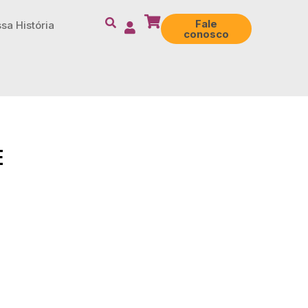
Fale
sa História
conosco
E