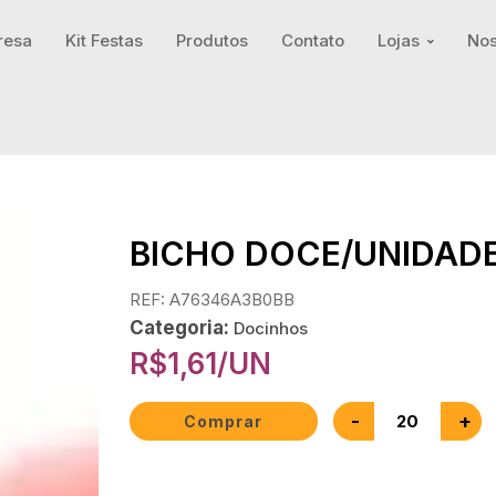
resa
Kit Festas
Produtos
Contato
Lojas
Nos
BICHO DOCE/UNIDAD
REF: A76346A3B0BB
Categoria:
Docinhos
R$
1,61
/UN
-
+
Comprar