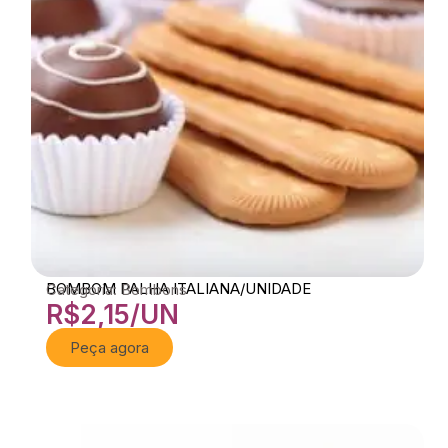
BOMBOM PALHA ITALIANA/UNIDADE
Categoria: Bombons
R$
2,15
/UN
Peça agora