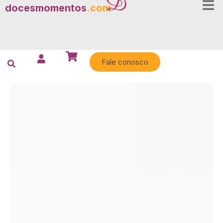
docesmomentos
.com
Fale conosco