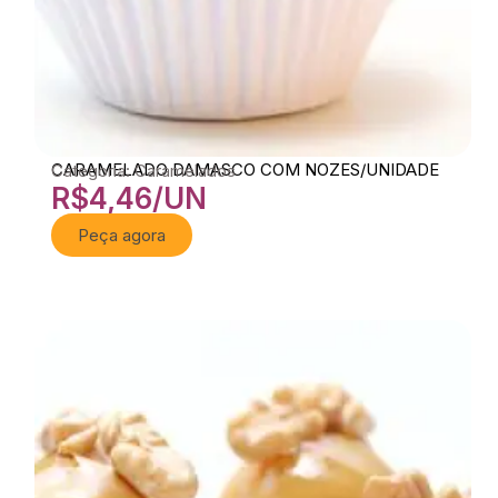
CARAMELADO DAMASCO COM NOZES/UNIDADE
Categoria: Caramelados
R$
4,46
/UN
Peça agora