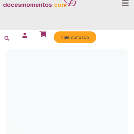
docesmomentos
.com
Fale conosco