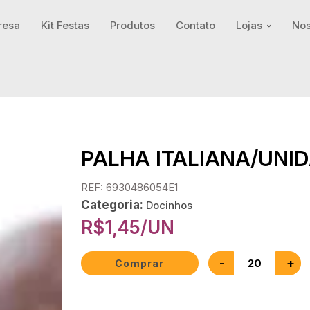
resa
Kit Festas
Produtos
Contato
Lojas
Nos
PALHA ITALIANA/UNI
REF: 6930486054E1
Categoria:
Docinhos
R$
1,45
/UN
-
+
Comprar