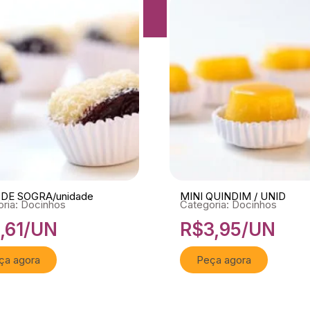
DE SOGRA/unidade
MINI QUINDIM / UNID
ria: Docinhos
Categoria: Docinhos
1,61
/UN
R$
3,95
/UN
ça agora
Peça agora