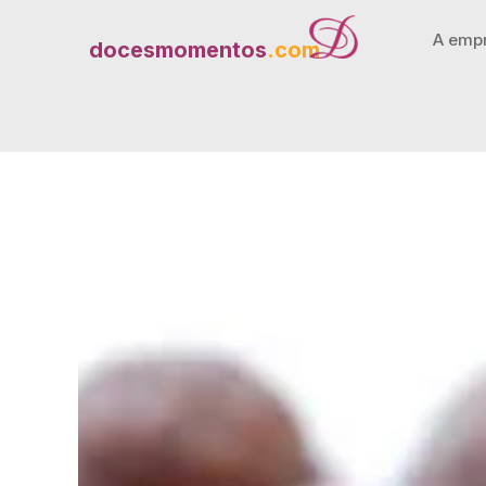
A emp
docesmomentos
.com