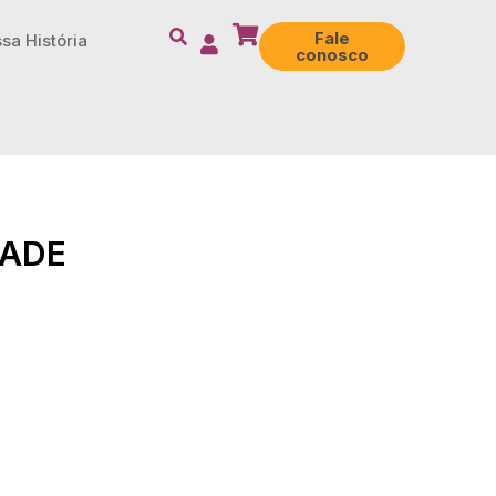
Fale
sa História
conosco
DADE