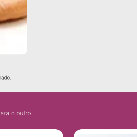
nado.
ara o outro